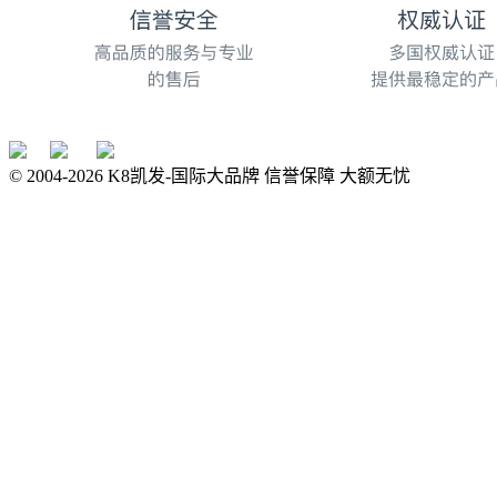
© 2004-
2026
K8凯发-国际大品牌 信誉保障 大额无忧